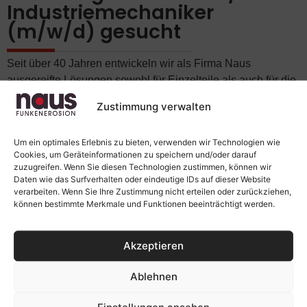
Industriemechaniker
(m/w/d) gesucht
Seit über 40 Jahren entwickeln wir als Firma Naus
ausgereifte Lösungen sowohl für Einzelteile als auch für die
Serienfertigung. Unser Name steht für Kompetenz im
Zustimmung verwalten
Hinblick auf Funkenerosion und darüber hinaus auch für
Fachwissen in zahlreichen anderen Bereichen der
Um ein optimales Erlebnis zu bieten, verwenden wir Technologien wie
Elektroerosion.
Cookies, um Geräteinformationen zu speichern und/oder darauf
zuzugreifen. Wenn Sie diesen Technologien zustimmen, können wir
Wir suchen schnellstmöglich einen versierten und
Daten wie das Surfverhalten oder eindeutige IDs auf dieser Website
erfahrenen:
verarbeiten. Wenn Sie Ihre Zustimmung nicht erteilen oder zurückziehen,
können bestimmte Merkmale und Funktionen beeinträchtigt werden.
WERKZEUGMECHANIKER /
INDUSTRIEMECHANIKER (M/W/D)
Akzeptieren
Sie sind u. a. für die Einrichtung unserer Erodiermaschinen/-
Ablehnen
anlagen zuständig.