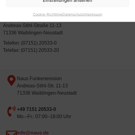
Einstellungen ansehen
Senden Sie bitte Ihre vollständigen Bewerbungsunterlagen
per E-Mail an
info@naus.de
.
Cookie-Richtlinie
Datenschutz
Impressum
Naus Funkenerosion GmbH
Andreas-Stihl-Straße 11-13
71336 Waiblingen-Neustadt
Telefon: (07151) 20533-0
Telefax: (07151) 20533-20
Naus Funkenerosion
Andreas-Stihl-Str. 11-13
71336 Waiblingen-Neustadt
+49 7151 20533-0
Mo.–Fr.: 07:00–18:00 Uhr
info@naus.de